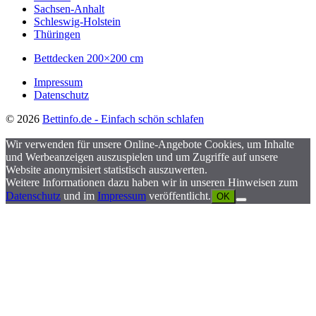
Sachsen-Anhalt
Schleswig-Holstein
Thüringen
Bettdecken 200×200 cm
Impressum
Datenschutz
© 2026
Bettinfo.de - Einfach schön schlafen
Wir verwenden für unsere Online-Angebote Cookies, um Inhalte
und Werbeanzeigen auszuspielen und um Zugriffe auf unsere
Website anonymisiert statistisch auszuwerten.
Weitere Informationen dazu haben wir in unseren Hinweisen zum
Datenschutz
und im
Impressum
veröffentlicht.
OK