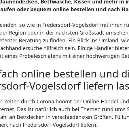
Daunendecken, Bettwäsche, Kissen und mehr in 
fen oder bequem online bestellen und nach Haus
einden, so wie in Fredersdorf-Vogelsdorf mit ihren 
der Region oder in der nächsten Großstadt umsehen
tenter Beratung zu finden. Ein Blick ins Umland, wi
r Fachhändlersuche hilfreich sein. Einige Händler bie
t eines Probeleschlafens mit einer hochwertigen Be
ach online bestellen und d
sdorf-Vogelsdorf liefern la
own-Zeiten durch Corona boomt der Online-Handel un
ternet. Das ist natürlich auch bei Themen rund ums 
hl an Bettdecken in verschiedensten Größen, Füllu
ert nach Fredersdorf-Vogelsdorf liefern.