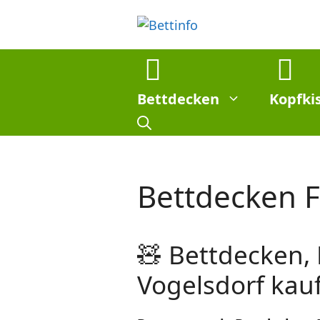
Zum
Inhalt
springen
Bettdecken
Kopfki
Bettdecken F
🧸 Bettdecken,
Vogelsdorf kauf