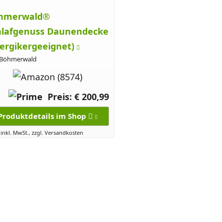
hmerwald®
hlafgenuss Daunendecke
lergikergeeignet)
 Böhmerwald
Preis: € 200,99
Produktdetails im Shop
 inkl. MwSt., zzgl. Versandkosten