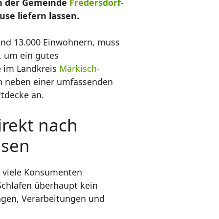
in der Gemeinde
Fredersdorf-
e liefern lassen.
rund 13.000 Einwohnern, muss
, um ein gutes
e im Landkreis
Märkisch-
ten neben einer umfassenden
ttdecke an.
irekt nach
ssen
d viele Konsumenten
Schlafen überhaupt kein
ngen, Verarbeitungen und