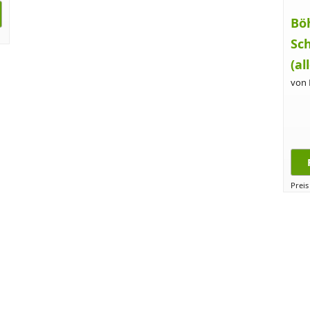
Bö
Sc
(al
von
Preis