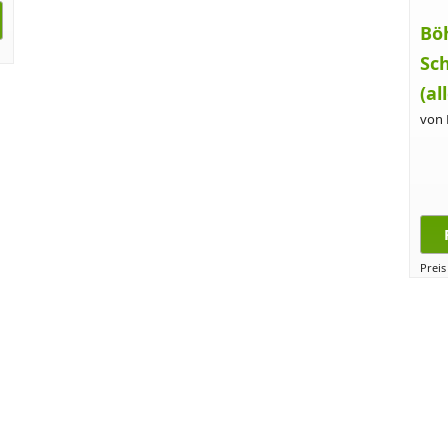
Bö
Sc
(al
von
Preis