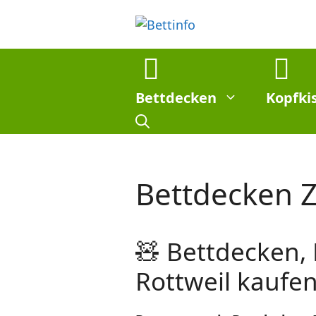
Zum
Inhalt
springen
Bettdecken
Kopfki
Bettdecken 
🧸 Bettdecken,
Rottweil kaufen