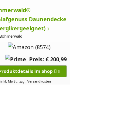
hmerwald®
hlafgenuss Daunendecke
lergikergeeignet)
 Böhmerwald
Preis: € 200,99
Produktdetails im Shop
 inkl. MwSt., zzgl. Versandkosten