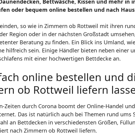
Daunendecken, Bettwäsche, Kissen und mehr in 
n oder bequem online bestellen und nach Hause 
einden, so wie in Zimmern ob Rottweil mit ihren ru
der Region oder in der nächsten Großstadt umsehen
tenter Beratung zu finden. Ein Blick ins Umland, wi
he hilfreich sein. Einige Händler bieten neben eine
schlafens mit einer hochwertigen Bettdecke an.
ach online bestellen und d
n ob Rottweil liefern lass
own-Zeiten durch Corona boomt der Online-Handel un
ternet. Das ist natürlich auch bei Themen rund ums 
hl an Bettdecken in verschiedensten Größen, Füllu
iert nach Zimmern ob Rottweil liefern.