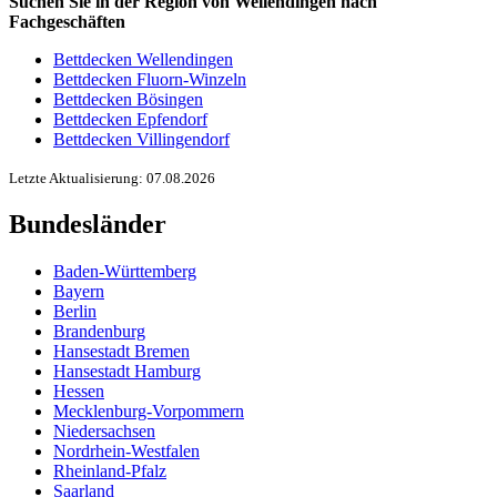
Suchen Sie in der Region von Wellendingen nach
Fachgeschäften
Bettdecken Wellendingen
Bettdecken Fluorn-Winzeln
Bettdecken Bösingen
Bettdecken Epfendorf
Bettdecken Villingendorf
Letzte Aktualisierung: 07.08.2026
Bundesländer
Baden-Württemberg
Bayern
Berlin
Brandenburg
Hansestadt Bremen
Hansestadt Hamburg
Hessen
Mecklenburg-Vorpommern
Niedersachsen
Nordrhein-Westfalen
Rheinland-Pfalz
Saarland