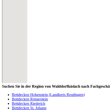
Suchen Sie in der Region von Walddorfhäslach nach Fachgeschä
Bettdecken Hohenstein (Landkreis Reutlingen)
Bettdecken Römerstein
Bettdecken Riederich
Bettdecken St. Johann