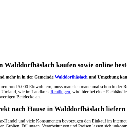
n Walddorfhäslach kaufen sowie online best
und mehr in in der Gemeinde
Walddorfhäslach
und Umgebung kaufen
ihren rund 5.000 Einwohnern, muss man sich manchmal schon in der Re
ns Umland, wie im Landkreis
Reutlingen
, wird hier bei einer Fachhändl
hwertigen Bettdecke an.
rekt nach Hause in Walddorfhäslach liefern 
ne-Handel und viele Konsumenten bevorzugen den Einkauf im Internet.
n Größen, Füllungen, Verarbeitungen und Preisen lassen sich unkompli