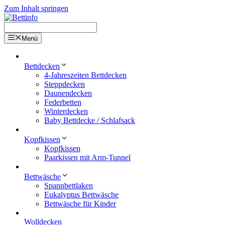
Zum Inhalt springen
Menü
Bettdecken
4-Jahreszeiten Bettdecken
Steppdecken
Daunendecken
Federbetten
Winterdecken
Baby Bettdecke / Schlafsack
Kopfkissen
Kopfkissen
Paarkissen mit Arm-Tunnel
Bettwäsche
Spannbettlaken
Eukalyptus Bettwäsche
Bettwäsche für Kinder
Wolldecken