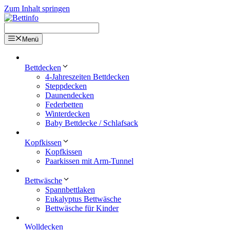
Zum Inhalt springen
Menü
Bettdecken
4-Jahreszeiten Bettdecken
Steppdecken
Daunendecken
Federbetten
Winterdecken
Baby Bettdecke / Schlafsack
Kopfkissen
Kopfkissen
Paarkissen mit Arm-Tunnel
Bettwäsche
Spannbettlaken
Eukalyptus Bettwäsche
Bettwäsche für Kinder
Wolldecken