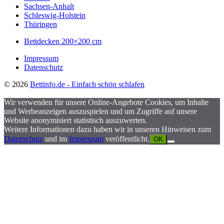
Sachsen-Anhalt
Schleswig-Holstein
Thüringen
Bettdecken 200×200 cm
Impressum
Datenschutz
© 2026
Bettinfo.de - Einfach schön schlafen
Wir verwenden für unsere Online-Angebote Cookies, um Inhalte
und Werbeanzeigen auszuspielen und um Zugriffe auf unsere
Website anonymisiert statistisch auszuwerten.
Weitere Informationen dazu haben wir in unseren Hinweisen zum
Datenschutz
und im
Impressum
veröffentlicht.
OK