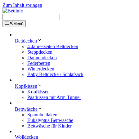
Zum Inhalt springen
Menü
Bettdecken
4-Jahreszeiten Bettdecken
Steppdecken
Daunendecken
Federbetten
Winterdecken
Baby Bettdecke / Schlafsack
Kopfkissen
Kopfkissen
Paarkissen mit Arm-Tunnel
Bettwäsche
Spannbettlaken
Eukalyptus Bettwäsche
Bettwäsche für Kinder
Wolldecken