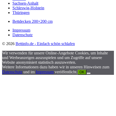
Sachsen-Anhalt
Schleswig-Holstein
Thüringen
Bettdecken 200×200 cm
Impressum
Datenschutz
© 2026
Bettinfo.de - Einfach schön schlafen
Wir verwenden für unsere Online-Angebote Cookies, um Inhalte
und Werbeanzeigen auszuspielen und um Zugriffe auf unsere
Website anonymisiert statistisch auszuwerten.
Weitere Informationen dazu haben wir in unseren Hinweisen zum
Datenschutz
und im
Impressum
veröffentlicht.
OK