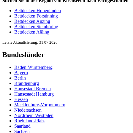
Suchen Sie in der Region von Kirchseeon nach Fachgeschäften
Bettdecken Hohenlinden
Bettdecken Forstinning
Bettdecken Anzing
Bettdecken Steinhöring
Bettdecken Aßling
Letzte Aktualisierung: 31.07.2026
Bundesländer
Baden-Württemberg
Bayern
Berlin
Brandenburg
Hansestadt Bremen
Hansestadt Hamburg
Hessen
Mecklenburg-Vorpommern
Niedersachsen
Nordrhein-Westfalen
Rheinland-Pfalz
Saarland
Sachsen