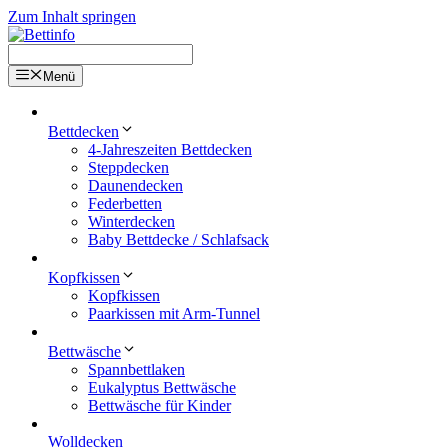
Zum Inhalt springen
Menü
Bettdecken
4-Jahreszeiten Bettdecken
Steppdecken
Daunendecken
Federbetten
Winterdecken
Baby Bettdecke / Schlafsack
Kopfkissen
Kopfkissen
Paarkissen mit Arm-Tunnel
Bettwäsche
Spannbettlaken
Eukalyptus Bettwäsche
Bettwäsche für Kinder
Wolldecken