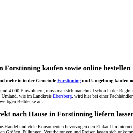
 Forstinning kaufen sowie online bestellen
und mehr in in der Gemeinde
Forstinning
und Umgebung kaufen oder
n rund 4.000 Einwohnern, muss man sich manchmal schon in der Region 
ns Umland, wie im Landkreis
Ebersberg
, wird hier bei einer Fachhändle
hwertigen Bettdecke an.
rekt nach Hause in Forstinning liefern lasse
ne-Handel und viele Konsumenten bevorzugen den Einkauf im Internet.
n Größen, Füllungen, Verarbeitungen und Preisen lassen sich unkompliz