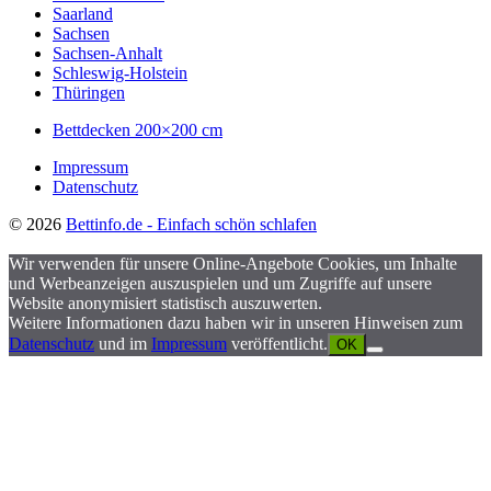
Saarland
Sachsen
Sachsen-Anhalt
Schleswig-Holstein
Thüringen
Bettdecken 200×200 cm
Impressum
Datenschutz
© 2026
Bettinfo.de - Einfach schön schlafen
Wir verwenden für unsere Online-Angebote Cookies, um Inhalte
und Werbeanzeigen auszuspielen und um Zugriffe auf unsere
Website anonymisiert statistisch auszuwerten.
Weitere Informationen dazu haben wir in unseren Hinweisen zum
Datenschutz
und im
Impressum
veröffentlicht.
OK