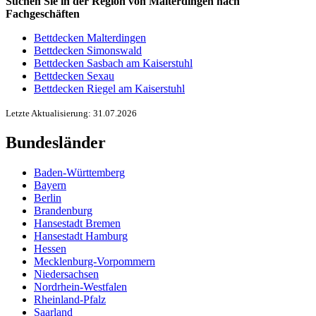
Suchen Sie in der Region von Malterdingen nach
Fachgeschäften
Bettdecken Malterdingen
Bettdecken Simonswald
Bettdecken Sasbach am Kaiserstuhl
Bettdecken Sexau
Bettdecken Riegel am Kaiserstuhl
Letzte Aktualisierung: 31.07.2026
Bundesländer
Baden-Württemberg
Bayern
Berlin
Brandenburg
Hansestadt Bremen
Hansestadt Hamburg
Hessen
Mecklenburg-Vorpommern
Niedersachsen
Nordrhein-Westfalen
Rheinland-Pfalz
Saarland