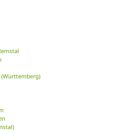
Remstal
n
 (Württemberg)
im
en
stal)