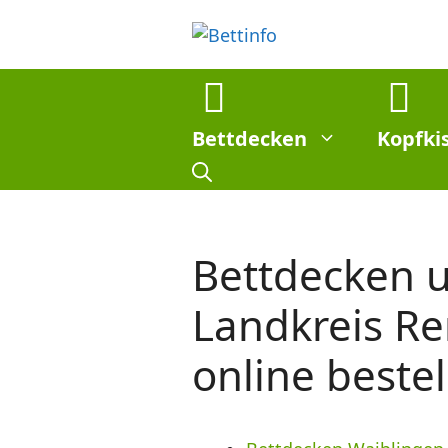
Zum
Inhalt
springen
Bettdecken
Kopfki
Bettdecken 
Landkreis R
online bestel