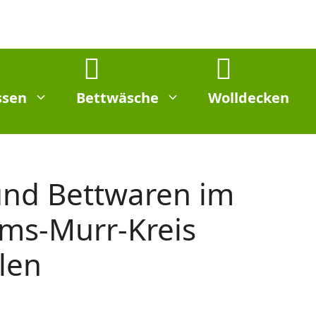
ssen
Bettwäsche
Wolldecken
und Bettwaren im
ems-Murr-Kreis
len