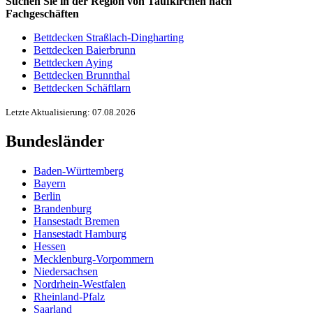
Suchen Sie in der Region von Taufkirchen nach
Fachgeschäften
Bettdecken Straßlach-Dingharting
Bettdecken Baierbrunn
Bettdecken Aying
Bettdecken Brunnthal
Bettdecken Schäftlarn
Letzte Aktualisierung: 07.08.2026
Bundesländer
Baden-Württemberg
Bayern
Berlin
Brandenburg
Hansestadt Bremen
Hansestadt Hamburg
Hessen
Mecklenburg-Vorpommern
Niedersachsen
Nordrhein-Westfalen
Rheinland-Pfalz
Saarland