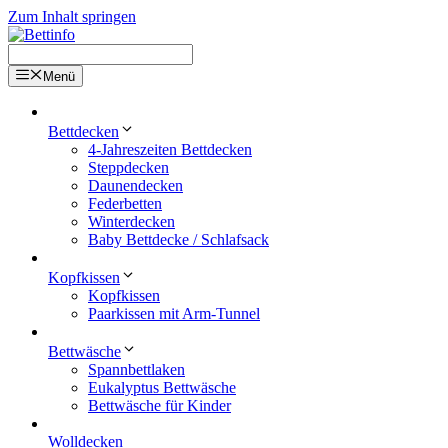
Zum Inhalt springen
Menü
Bettdecken
4-Jahreszeiten Bettdecken
Steppdecken
Daunendecken
Federbetten
Winterdecken
Baby Bettdecke / Schlafsack
Kopfkissen
Kopfkissen
Paarkissen mit Arm-Tunnel
Bettwäsche
Spannbettlaken
Eukalyptus Bettwäsche
Bettwäsche für Kinder
Wolldecken