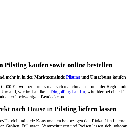
Pilsting kaufen sowie online bestellen
und mehr in in der Marktgemeinde
Pilsting
und Umgebung kaufen od
und 6.000 Einwohnern, muss man sich manchmal schon in der Region ode
ns Umland, wie im Landkreis
Dingolfing-Landau
, wird hier bei einer F
mit einer hochwertigen Bettdecke an.
ekt nach Hause in Pilsting liefern lassen
ne-Handel und viele Konsumenten bevorzugen den Einkauf im Internet.
n Größen, Füllungen, Verarbeitungen und Preisen lassen sich unkompliz