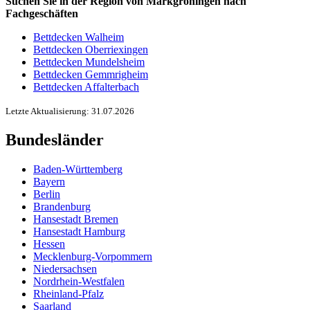
Suchen Sie in der Region von Markgröningen nach
Fachgeschäften
Bettdecken Walheim
Bettdecken Oberriexingen
Bettdecken Mundelsheim
Bettdecken Gemmrigheim
Bettdecken Affalterbach
Letzte Aktualisierung: 31.07.2026
Bundesländer
Baden-Württemberg
Bayern
Berlin
Brandenburg
Hansestadt Bremen
Hansestadt Hamburg
Hessen
Mecklenburg-Vorpommern
Niedersachsen
Nordrhein-Westfalen
Rheinland-Pfalz
Saarland