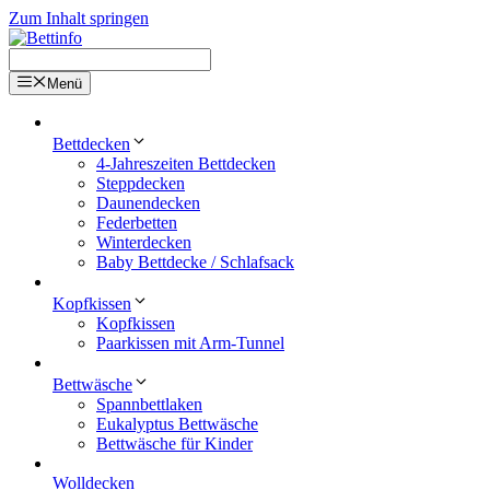
Zum Inhalt springen
Menü
Bettdecken
4-Jahreszeiten Bettdecken
Steppdecken
Daunendecken
Federbetten
Winterdecken
Baby Bettdecke / Schlafsack
Kopfkissen
Kopfkissen
Paarkissen mit Arm-Tunnel
Bettwäsche
Spannbettlaken
Eukalyptus Bettwäsche
Bettwäsche für Kinder
Wolldecken