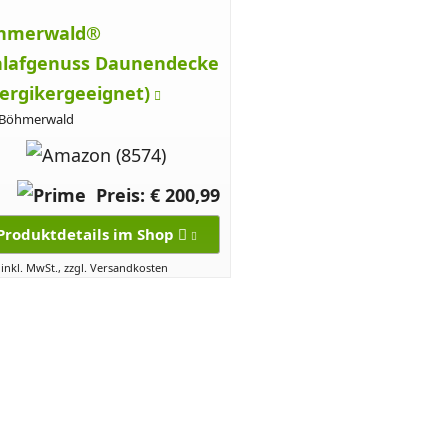
hmerwald®
hlafgenuss Daunendecke
lergikergeeignet)
 Böhmerwald
Preis: € 200,99
Produktdetails im Shop
 inkl. MwSt., zzgl. Versandkosten