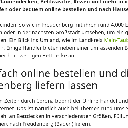
Daunendecken, Bettwäsche, Kissen und mehr in i
 oder bequem online bestellen und nach Hause l
einden, so wie in Freudenberg mit ihren rund 4.000
 oder in der nächsten Großstadt umsehen, um ein g
en. Ein Blick ins Umland, wie im Landkreis
Main-Taub
in. Einige Händler bieten neben einer umfassenden 
iner hochwertigen Bettdecke an.
ach online bestellen und d
enberg liefern lassen
own-Zeiten durch Corona boomt der Online-Handel un
ternet. Das ist natürlich auch bei Themen rund ums 
hl an Bettdecken in verschiedensten Größen, Füllu
iert nach Freudenberg (Baden) liefern.