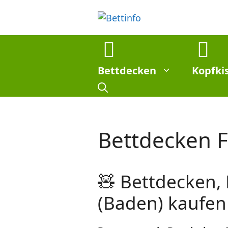
Zum
Inhalt
springen
Bettdecken
Kopfki
Bettdecken 
🧸 Bettdecken,
(Baden) kaufen 