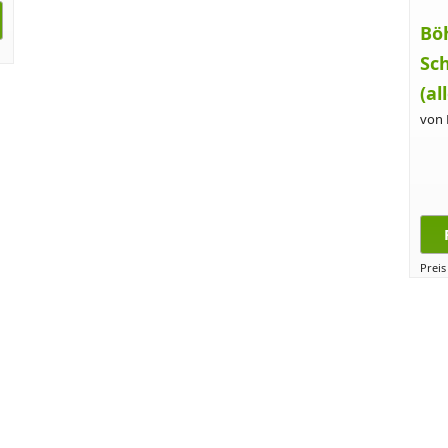
Bö
Sc
(al
von
Preis