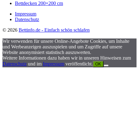
Bettdecken 200×200 cm
Impressum
Datenschutz
© 2026
Bettinfo.de - Einfach schön schlafen
Wir verwenden für unsere Online-Angebote Cookies, um Inhalte
und Werbeanzeigen auszuspielen und um Zugriffe auf unsere
Website anonymisiert statistisch auszuwerten.
Weitere Informationen dazu haben wir in unseren Hinweisen zum
Datenschutz
und im
Impressum
veröffentlicht.
OK