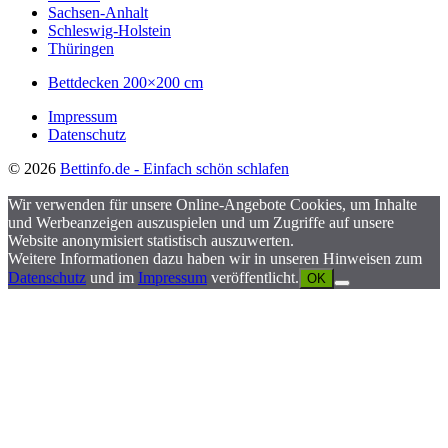
Sachsen-Anhalt
Schleswig-Holstein
Thüringen
Bettdecken 200×200 cm
Impressum
Datenschutz
© 2026
Bettinfo.de - Einfach schön schlafen
Wir verwenden für unsere Online-Angebote Cookies, um Inhalte
und Werbeanzeigen auszuspielen und um Zugriffe auf unsere
Website anonymisiert statistisch auszuwerten.
Weitere Informationen dazu haben wir in unseren Hinweisen zum
Datenschutz
und im
Impressum
veröffentlicht.
OK