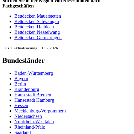
Suchen Sie in der Region von Biessenhofen nach
Fachgeschäften
Bettdecken Mauerstetten
Bettdecken Schwangau
Bettdecken Halblech
Bettdecken Nesselwang
Bettdecken Germaringen
Letzte Aktualisierung: 31.07.2026
Bundesländer
Baden-Württemberg
Bayern
Berlin
Brandenburg
Hansestadt Bremen
Hansestadt Hamburg
Hessen
Mecklenburg-Vorpommern
Niedersachsen
Nordrhein-Westfalen
Rheinland-Pfalz
Saarland