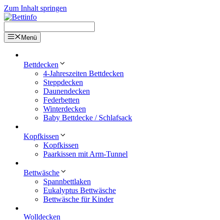
Zum Inhalt springen
Menü
Bettdecken
4-Jahreszeiten Bettdecken
Steppdecken
Daunendecken
Federbetten
Winterdecken
Baby Bettdecke / Schlafsack
Kopfkissen
Kopfkissen
Paarkissen mit Arm-Tunnel
Bettwäsche
Spannbettlaken
Eukalyptus Bettwäsche
Bettwäsche für Kinder
Wolldecken