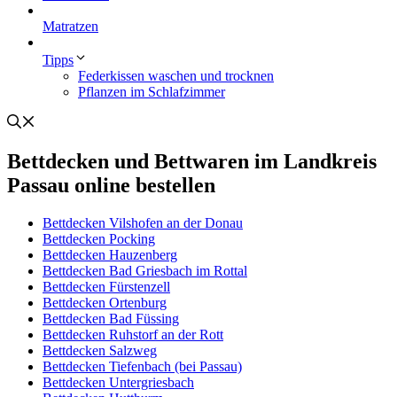
Matratzen
Tipps
Federkissen waschen und trocknen
Pflanzen im Schlafzimmer
Bettdecken und Bettwaren im Landkreis
Passau online bestellen
Bettdecken Vilshofen an der Donau
Bettdecken Pocking
Bettdecken Hauzenberg
Bettdecken Bad Griesbach im Rottal
Bettdecken Fürstenzell
Bettdecken Ortenburg
Bettdecken Bad Füssing
Bettdecken Ruhstorf an der Rott
Bettdecken Salzweg
Bettdecken Tiefenbach (bei Passau)
Bettdecken Untergriesbach