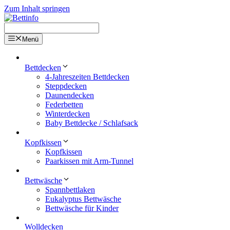
Zum Inhalt springen
Menü
Bettdecken
4-Jahreszeiten Bettdecken
Steppdecken
Daunendecken
Federbetten
Winterdecken
Baby Bettdecke / Schlafsack
Kopfkissen
Kopfkissen
Paarkissen mit Arm-Tunnel
Bettwäsche
Spannbettlaken
Eukalyptus Bettwäsche
Bettwäsche für Kinder
Wolldecken