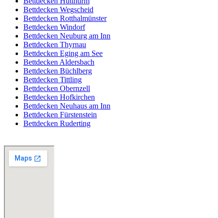
Bettdecken Hutthurm
Bettdecken Wegscheid
Bettdecken Rotthalmünster
Bettdecken Windorf
Bettdecken Neuburg am Inn
Bettdecken Thyrnau
Bettdecken Eging am See
Bettdecken Aldersbach
Bettdecken Büchlberg
Bettdecken Tittling
Bettdecken Obernzell
Bettdecken Hofkirchen
Bettdecken Neuhaus am Inn
Bettdecken Fürstenstein
Bettdecken Ruderting