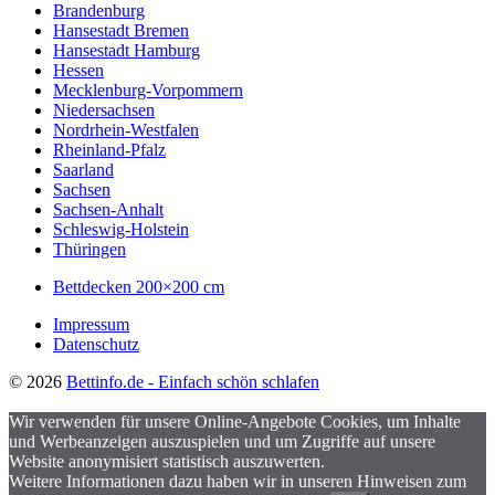
Brandenburg
Hansestadt Bremen
Hansestadt Hamburg
Hessen
Mecklenburg-Vorpommern
Niedersachsen
Nordrhein-Westfalen
Rheinland-Pfalz
Saarland
Sachsen
Sachsen-Anhalt
Schleswig-Holstein
Thüringen
Bettdecken 200×200 cm
Impressum
Datenschutz
© 2026
Bettinfo.de - Einfach schön schlafen
Wir verwenden für unsere Online-Angebote Cookies, um Inhalte
und Werbeanzeigen auszuspielen und um Zugriffe auf unsere
Website anonymisiert statistisch auszuwerten.
Weitere Informationen dazu haben wir in unseren Hinweisen zum