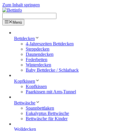
Zum Inhalt springen
Menü
Bettdecken
4-Jahreszeiten Bettdecken
Steppdecken
Daunendecken
Federbetten
Winterdecken
Baby Bettdecke / Schlafsack
Kopfkissen
Kopfkissen
Paarkissen mit Arm-Tunnel
Bettwäsche
Spannbettlaken
Eukalyptus Bettwäsche
Bettwäsche für Kinder
Wolldecken