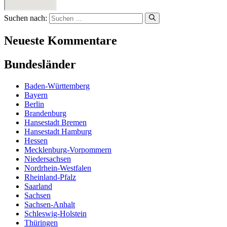
Suchen nach:
Neueste Kommentare
Bundesländer
Baden-Württemberg
Bayern
Berlin
Brandenburg
Hansestadt Bremen
Hansestadt Hamburg
Hessen
Mecklenburg-Vorpommern
Niedersachsen
Nordrhein-Westfalen
Rheinland-Pfalz
Saarland
Sachsen
Sachsen-Anhalt
Schleswig-Holstein
Thüringen