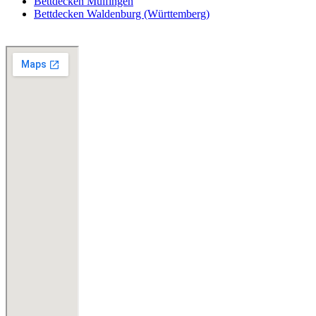
Bettdecken Mulfingen
Bettdecken Waldenburg (Württemberg)