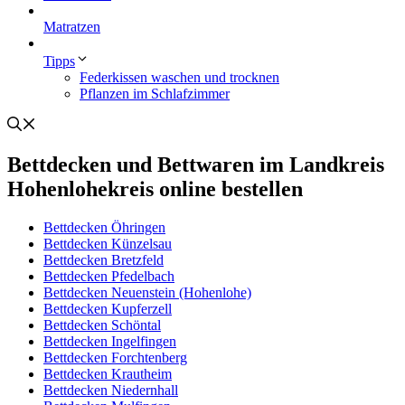
Matratzen
Tipps
Federkissen waschen und trocknen
Pflanzen im Schlafzimmer
Bettdecken und Bettwaren im Landkreis
Hohenlohekreis online bestellen
Bettdecken Öhringen
Bettdecken Künzelsau
Bettdecken Bretzfeld
Bettdecken Pfedelbach
Bettdecken Neuenstein (Hohenlohe)
Bettdecken Kupferzell
Bettdecken Schöntal
Bettdecken Ingelfingen
Bettdecken Forchtenberg
Bettdecken Krautheim
Bettdecken Niedernhall