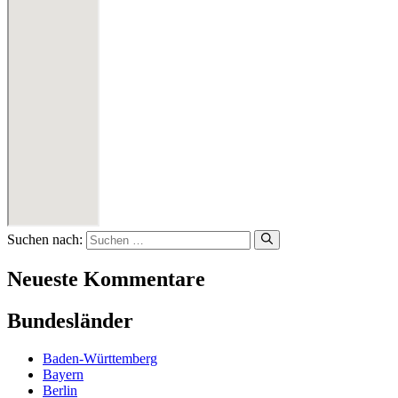
Suchen nach:
Neueste Kommentare
Bundesländer
Baden-Württemberg
Bayern
Berlin