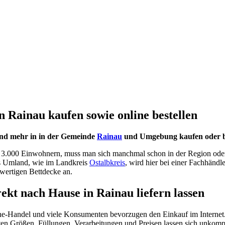
 Rainau kaufen sowie online bestellen
und mehr in in der Gemeinde
Rainau
und Umgebung kaufen oder beq
d 3.000 Einwohnern, muss man sich manchmal schon in der Region oder
ns Umland, wie im Landkreis
Ostalbkreis
, wird hier bei einer Fachhändl
hwertigen Bettdecke an.
rekt nach Hause in Rainau liefern lassen
ne-Handel und viele Konsumenten bevorzugen den Einkauf im Internet.
n Größen, Füllungen, Verarbeitungen und Preisen lassen sich unkompli