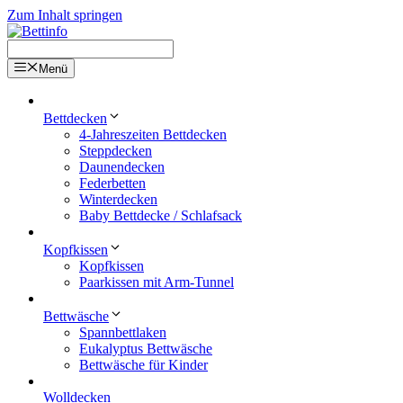
Zum Inhalt springen
Menü
Bettdecken
4-Jahreszeiten Bettdecken
Steppdecken
Daunendecken
Federbetten
Winterdecken
Baby Bettdecke / Schlafsack
Kopfkissen
Kopfkissen
Paarkissen mit Arm-Tunnel
Bettwäsche
Spannbettlaken
Eukalyptus Bettwäsche
Bettwäsche für Kinder
Wolldecken