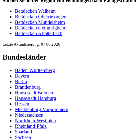
Suchen Sie in der Region von Hemmingen nach Fachgeschäften
Bettdecken Walheim
Bettdecken Oberriexingen
Bettdecken Mundelsheim
Bettdecken Gemmrigheim
Bettdecken Affalterbach
Letzte Aktualisierung: 07.08.2026
Bundesländer
Baden-Württemberg
Bayern
Berlin
Brandenburg
Hansestadt Bremen
Hansestadt Hamburg
Hessen
Mecklenburg-Vorpommern
Niedersachsen
Nordrhein-Westfalen
Rheinland-Pfalz
Saarland
Sachsen