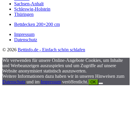
Sachsen-Anhalt
Schleswig-Holstein
Thüringen
Bettdecken 200×200 cm
Impressum
Datenschutz
© 2026
Bettinfo.de - Einfach schön schlafen
Wir verwenden für unsere Online-Angebote Cookies, um Inhalte
und Werbeanzeigen auszuspielen und um Zugriffe auf unsere
Website anonymisiert statistisch auszuwerten.
Weitere Informationen dazu haben wir in unseren Hinweisen zum
Datenschutz
und im
Impressum
veröffentlicht.
OK